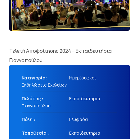
Τελετή Αποφοίτησης 2024 – Εκπαιδευτήρια
Γιαννοπούλου
Κατηγορία:
Ημερίδες και
Εκδηλώσεις Σχολείων
Πελάτης :
Εκπαιδευτήρια
Γιαννοπούλου
Πόλη :
Γλυφάδα
Τοποθεσία :
Εκπαιδευτήρια