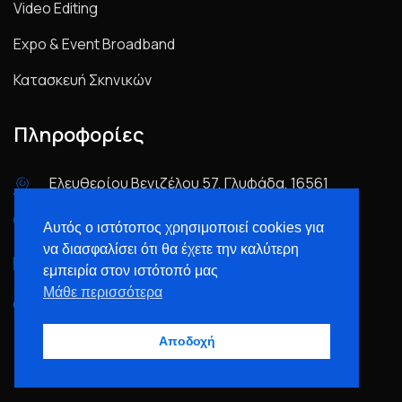
Video Editing
Expo & Event Broadband
Κατασκευή Σκηνικών
Πληροφορίες
Ελευθερίου Βενιζέλου 57, Γλυφάδα, 16561
(+30) 210 300 9291 ----- (+30) 6909 31 3000
Αυτός ο ιστότοπος χρησιμοποιεί cookies για
να διασφαλίσει ότι θα έχετε την καλύτερη
info@digitaleye.gr
εμπειρία στον ιστότοπό μας
Μάθε περισσότερα
Δευ-Σαβ: 10:00πμ - 19:00μμ Κυρ - Κλειστά
Αποδοχή
Newsletter