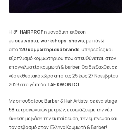
η
Η 8
HAIRPROF
η μοναδική έκθεση
με
σεμινάρια, workshops, shows
, με πάνω
από
120 κομμωτηριακά brands
, υπηρεσίες και
εξοπλισμό κομμωτηρίου που απευθύνεται στον
επαγγελματία κομμωτή & barber, θα διεξαχθεί σε
νέο εκθεσιακό χώρο από τις 25 έως 27 Νοεμβρίου
2023 στο γήπεδο
TAE
KWON
DO.
Με σπουδαίους Barber & Hair Artists, σε ένα stage
58 τετραγωνικών μέτρων, ετοιμάζουμε την νέα
έκθεση με βάση την εκπαίδευση, την έμπνευση και
τον σεβασμό στον Έλληνα Κομμωτή & Barber!