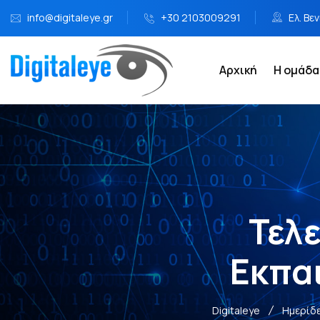
info@digitaleye.gr
+30 2103009291
Ελ. Βε
Αρχική
Η ομάδα
Τελ
Εκπα
Digitaleye
Ημερίδε