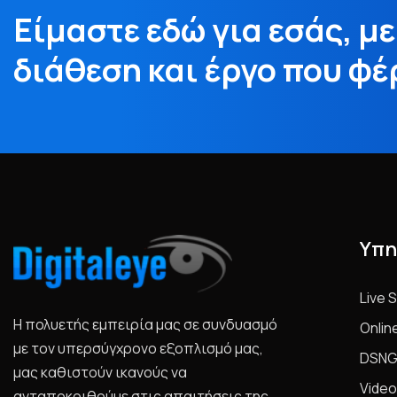
Είμαστε εδώ για εσάς, μ
διάθεση και έργο που φ
Υπη
Live 
Η πολυετής εμπειρία μας σε συνδυασμό
Onlin
με τον υπερσύγχρονο εξοπλισμό μας,
DSNG
μας καθιστούν ικανούς να
Video
ανταποκριθούμε στις απαιτήσεις της