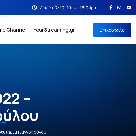
Δευ-Σαβ : 10:00πμ - 19:00μμ
emo Channel
YourStreaming.gr
Επικοινωνία
22 –
ούλου
δευτήρια Γιαννoπούλου