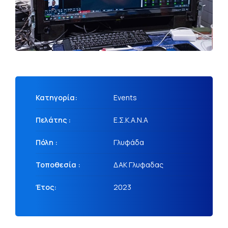
Κατηγορία:
Events
Πελάτης :
Ε.Σ.Κ.Α.Ν.Α
Πόλη :
Γλυφάδα
Τοποθεσία :
ΔΑΚ Γλυφαδας
Έτος:
2023