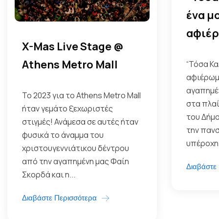
ένα μ
αφιέρ
X-Mas Live Stage @
Athens Metro Mall
“Τόσα Κα
αφιέρωμ
αγαπημέ
Το 2023 για το Athens Metro Mall
στα πλαί
ήταν γεμάτο ξεχωριστές
του Δήμ
στιγμές! Ανάμεσα σε αυτές ήταν
την πανσ
φυσικά το άναμμα του
υπέροχη 
χριστουγεννιάτικου δέντρου
από την αγαπημένη μας Φαίη
Διαβάστε
Σκορδά και η...
Διαβάστε Περισσότερα