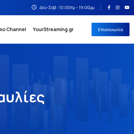
Δευ-Σαβ : 10:00πμ - 19:00μμ
emo Channel
YourStreaming.gr
Επικοινωνία
αυλίες