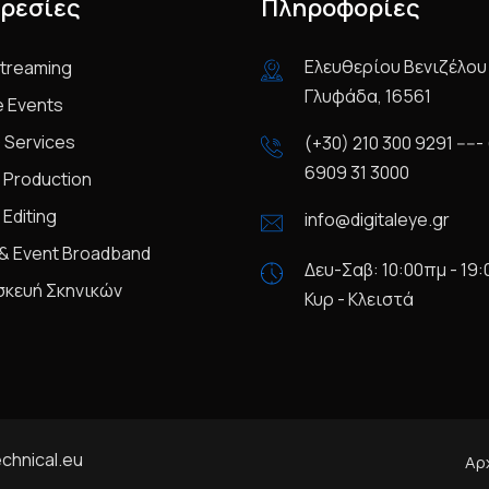
ρεσίες
Πληροφορίες
Ελευθερίου Βενιζέλου 
Streaming
Γλυφάδα, 16561
e Events
 Services
(+30) 210 300 9291 -----
6909 31 3000
 Production
 Editing
info@digitaleye.gr
& Event Broadband
Δευ-Σαβ: 10:00πμ - 19
σκευή Σκηνικών
Κυρ - Κλειστά
chnical.eu
Αρ