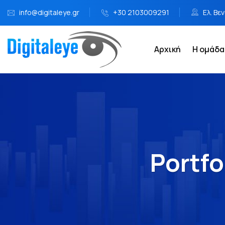
info@digitaleye.gr
+30 2103009291
Ελ. Βε
Αρχική
Η ομάδα
Portfo