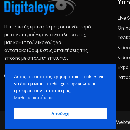
Υπη
Live 
Η πολυετής εμπειρία μας σε συνδυασμό
Onlin
με τον υπερσύγχρονο εξοπλισμό μας,
DSNG
μας καθιστούν ικανούς να
Video
ανταποκριθούμε στις απαιτήσεις της
Video
εποχής με απόλυτη επιτυχία.
Expo 
Κατα
Αυτός ο ιστότοπος χρησιμοποιεί cookies για
να διασφαλίσει ότι θα έχετε την καλύτερη
εμπειρία στον ιστότοπό μας
Μάθε περισσότερα
Αποδοχή
Webte
© 2023 All Rights Reserved. Design & Developed By