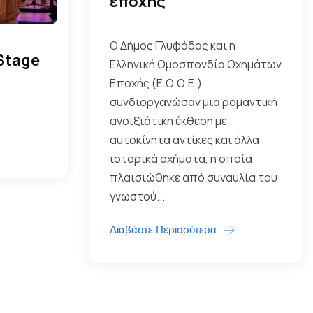
εποχής
Ο Δήμος Γλυφάδας και η
 Stage
Ελληνική Ομοσπονδία Οχημάτων
Εποχής (Ε.Ο.Ο.Ε.)
συνδιοργανώσαν μια ρομαντική
ανοιξιάτικη έκθεση με
αυτοκίνητα αντίκες και άλλα
ιστορικά οχήματα, η οποία
πλαισιώθηκε από συναυλία του
γνωστού...
Διαβάστε Περισσότερα